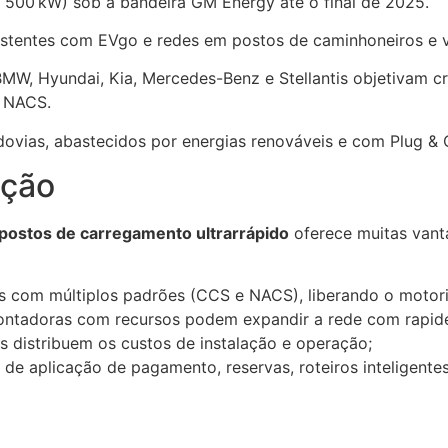
 500 kW) sob a bandeira GM Energy até o final de 2025.
stentes com EVgo e redes em postos de caminhoneiros e v
 BMW, Hyundai, Kia, Mercedes-Benz e Stellantis objetivam 
e NACS.
dovias, abastecidos por energias renováveis e com Plug & 
ação
postos de carregamento ultrarrápido
oferece muitas vanta
is com múltiplos padrões (CCS e NACS), liberando o motor
montadoras com recursos podem expandir a rede com rapid
as distribuem os custos de instalação e operação;
 de aplicação de pagamento, reservas, roteiros inteligente