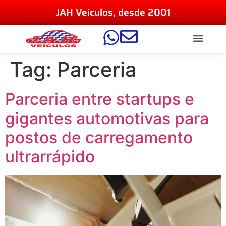
JAH Veículos, desde 2001
Tag:
Parceria
Parceria entre startups e
gigantes automotivas para
postos de carregamento
ultrarrápido