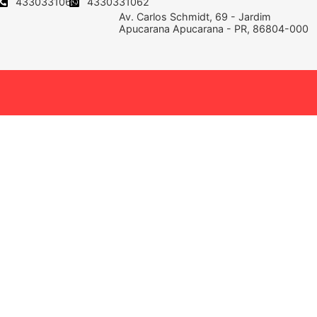
4330331062
4330331062
Av. Carlos Schmidt, 69 - Jardim
Apucarana Apucarana - PR, 86804-000