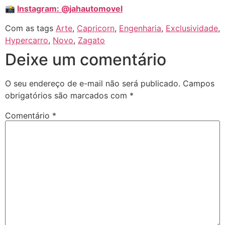
📸
Instagram: @jahautomovel
Com as tags
Arte
,
Capricorn
,
Engenharia
,
Exclusividade
,
Hypercarro
,
Novo
,
Zagato
Deixe um comentário
O seu endereço de e-mail não será publicado.
Campos
obrigatórios são marcados com
*
Comentário
*