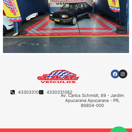
4330331062
4330331062
Av. Carlos Schmidt, 69 - Jardim
Apucarana Apucarana - PR,
86804-000