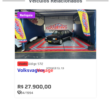
Veículos Relacionados
Relíquia
Código: 5712
Usado
Volksvagem
Voyage
VOYAGE GL 1.9
R$ 27.900,00
1994/1994