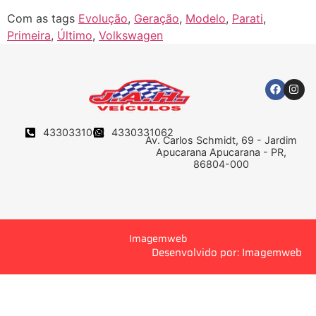
Com as tags
Evolução
,
Geração
,
Modelo
,
Parati
,
Primeira
,
Último
,
Volkswagen
4330331062
4330331062
Av. Carlos Schmidt, 69 - Jardim
Apucarana Apucarana - PR,
86804-000
Imagemweb
Desenvolvido por: Imagemweb