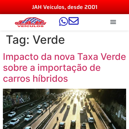
JAH Veículos, desde 2001
Tag:
Verde
Impacto da nova Taxa Verde
sobre a importação de
carros híbridos