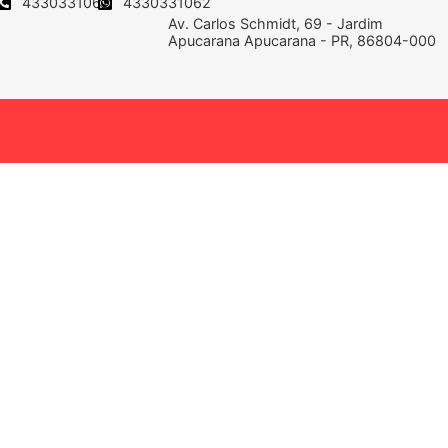
4330331062
4330331062
Av. Carlos Schmidt, 69 - Jardim
Apucarana Apucarana - PR, 86804-000