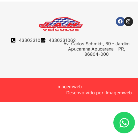
4330331062
4330331062
Av. Carlos Schmidt, 69 - Jardim
Apucarana Apucarana - PR,
86804-000
Imagemweb
Desenvolvido por: Imagemweb