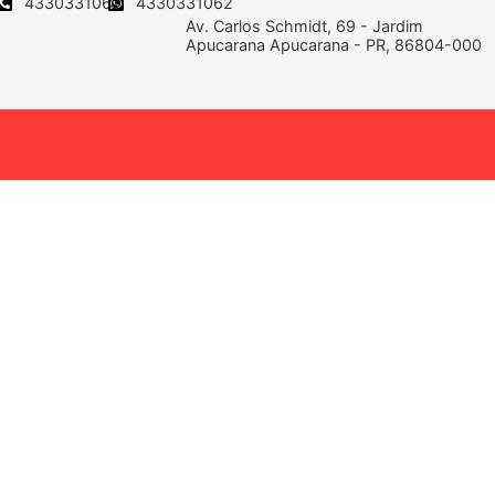
4330331062
4330331062
Av. Carlos Schmidt, 69 - Jardim
Apucarana Apucarana - PR, 86804-000