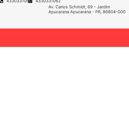
4330331062
4330331062
Av. Carlos Schmidt, 69 - Jardim
Apucarana Apucarana - PR, 86804-000