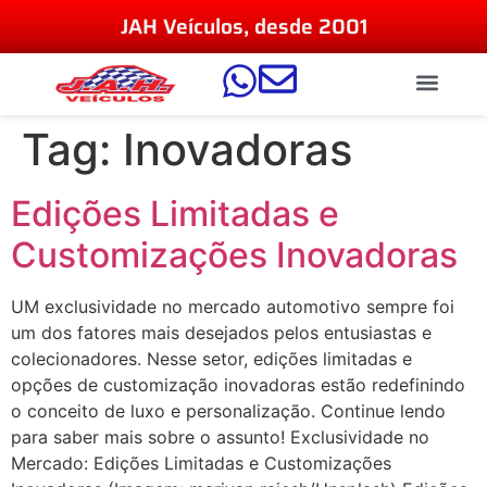
JAH Veículos, desde 2001
Tag:
Inovadoras
Edições Limitadas e
Customizações Inovadoras
UM exclusividade no mercado automotivo sempre foi
um dos fatores mais desejados pelos entusiastas e
colecionadores. Nesse setor, edições limitadas e
opções de customização inovadoras estão redefinindo
o conceito de luxo e personalização. Continue lendo
para saber mais sobre o assunto! Exclusividade no
Mercado: Edições Limitadas e Customizações