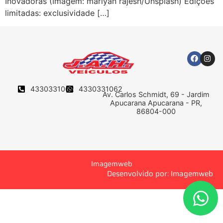
Inovadoras (Imagem: mariyan rajesh/Unsplash) Edições
limitadas: exclusividade […]
4330331062
4330331062
Av. Carlos Schmidt, 69 - Jardim
Apucarana Apucarana - PR,
86804-000
Imagemweb
Desenvolvido por: Imagemweb