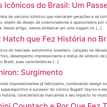
 Icônicos do Brasil: Um Passe
epleta de veículos icônicos que marcaram gerações e se to
o objeto de desejo de colecionadores e apaixonados por v
s. Neste artigo, vamos embarcar em uma viagem no […]
 Hatch que Fez História no Br
nicos do mercado automotivo brasileiro. Lançado na décad
tivo, desempenho impressionante e status de símbolo de ju
 Brasil, suas características […]
Chiron: Surgimento
 mais impressionantes já fabricados, combinando design so
superesportivo é sucessor do icônico Bugatti Veyron e ele
a história, características marcantes e seu impacto no mun
hini Countach e Por Que Fez 