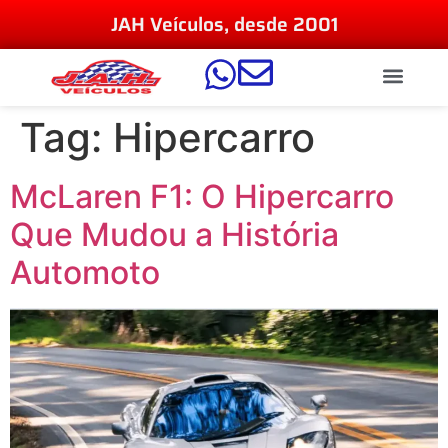
JAH Veículos, desde 2001
Tag:
Hipercarro
McLaren F1: O Hipercarro
Que Mudou a História
Automoto