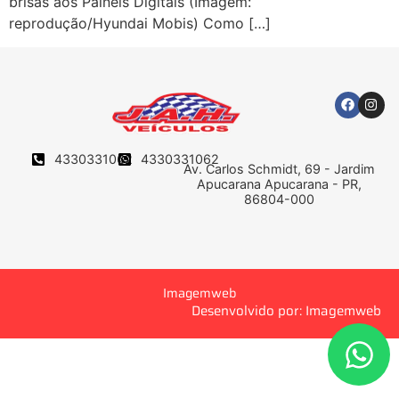
brisas aos Painéis Digitais (Imagem:
reprodução/Hyundai Mobis) Como […]
4330331062
4330331062
Av. Carlos Schmidt, 69 - Jardim
Apucarana Apucarana - PR,
86804-000
Imagemweb
Desenvolvido por: Imagemweb