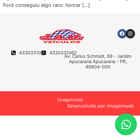
Ford conseguiu algo raro: honrar […]
4330331062
4330331062
Av. Carlos Schmidt, 69 - Jardim
Apucarana Apucarana - PR,
86804-000
Imagemweb
Desenvolvido por: Imagemweb