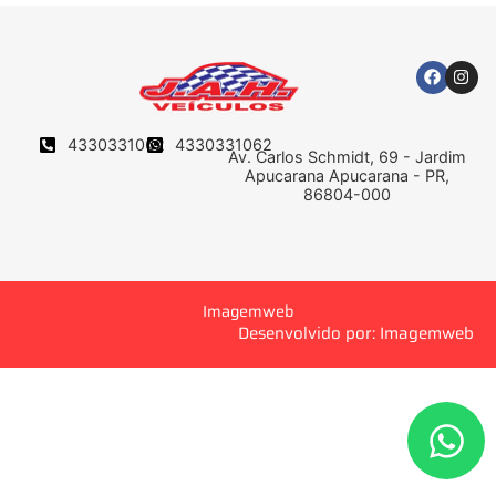
4330331062
4330331062
Av. Carlos Schmidt, 69 - Jardim
Apucarana Apucarana - PR,
86804-000
Imagemweb
Desenvolvido por: Imagemweb