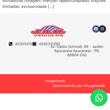
Inovadoras (Imagem: mariyan rajesh/Unsplash) Edições
limitadas: exclusividade […]
4330331062
4330331062
Av. Carlos Schmidt, 69 - Jardim
Apucarana Apucarana - PR,
86804-000
Imagemweb
Desenvolvido por: Imagemweb