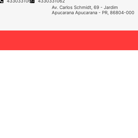
4330331062
4330331062
Av. Carlos Schmidt, 69 - Jardim
Apucarana Apucarana - PR, 86804-000