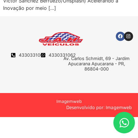
Victor Sánchez Berruezo/Unsplash) Acelerando a
Inovação por meio […]
4330331062
4330331062
Av. Carlos Schmidt, 69 - Jardim
Apucarana Apucarana - PR,
86804-000
Imagemweb
Desenvolvido por: Imagemweb