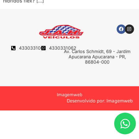
híbridos flex? […]
4330331062
4330331062
Av. Carlos Schmidt, 69 - Jardim
Apucarana Apucarana - PR,
86804-000
Imagemweb
Desenvolvido por: Imagemweb