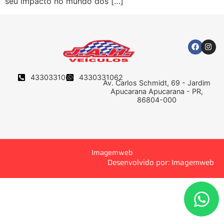
seu impacto no mundo dos […]
4330331062
4330331062
Av. Carlos Schmidt, 69 - Jardim
Apucarana Apucarana - PR,
86804-000
Imagemweb
Desenvolvido por: Imagemweb