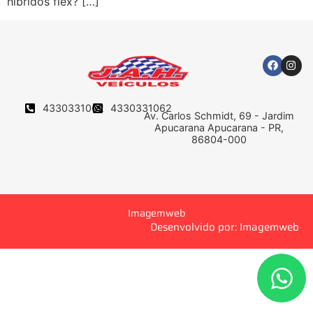
híbridos flex? […]
4330331062
4330331062
Av. Carlos Schmidt, 69 - Jardim
Apucarana Apucarana - PR,
86804-000
Imagemweb
Desenvolvido por: Imagemweb