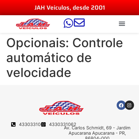
JAH Veículos, desde 2001
Opcionais:
Controle
automático de
velocidade
4330331062
4330331062
Av. Carlos Schmidt, 69 - Jardim
Apucarana Apucarana - PR,
86804-000