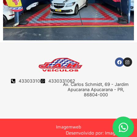
4330331062
4330331062
Av. Carlos Schmidt, 69 - Jardim
Apucarana Apucarana - PR,
86804-000
Imagemweb
Desenvolvido por: Imagemweb