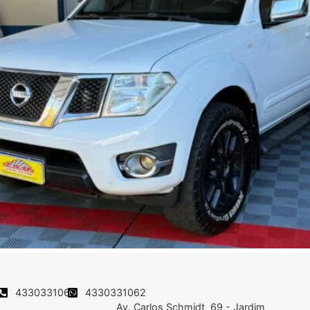
4330331062
4330331062
Av. Carlos Schmidt, 69 - Jardim