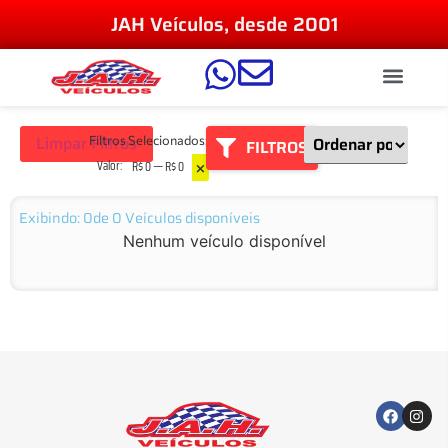
JAH Veículos, desde 2001
Limpar Filtros
Filtros Selecionados:
FILTROS
×
Valor
:
R$ 0 — R$ 0
Exibindo:
0
de
0
Veículos disponíveis
Nenhum veículo disponível