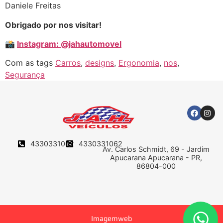
Daniele Freitas
Obrigado por nos visitar!
📸
Instagram: @jahautomovel
Com as tags
Carros
,
designs
,
Ergonomia
,
nos
,
Segurança
4330331062
4330331062
Av. Carlos Schmidt, 69 - Jardim
Apucarana Apucarana - PR,
86804-000
Imagemweb