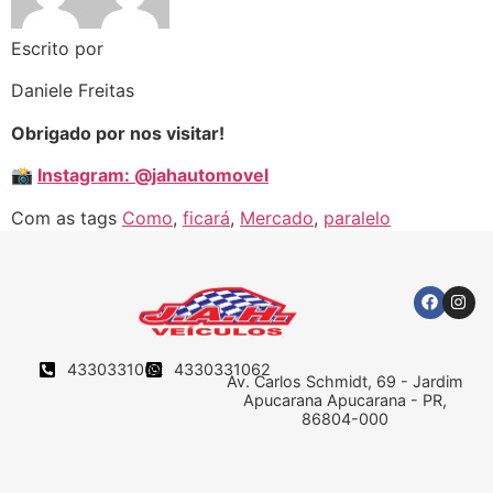
Escrito por
Daniele Freitas
Obrigado por nos visitar!
📸
Instagram: @jahautomovel
Com as tags
Como
,
ficará
,
Mercado
,
paralelo
4330331062
4330331062
Av. Carlos Schmidt, 69 - Jardim
Apucarana Apucarana - PR,
86804-000