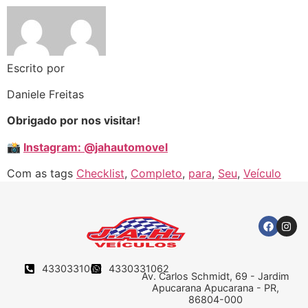
Escrito por
Daniele Freitas
Obrigado por nos visitar!
📸
Instagram: @jahautomovel
Com as tags
Checklist
,
Completo
,
para
,
Seu
,
Veículo
4330331062
4330331062
Av. Carlos Schmidt, 69 - Jardim
Apucarana Apucarana - PR,
86804-000